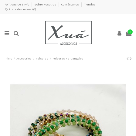
Políticas de Envío
Sobre Nosotros
Contáctanos
Tiendas
Lista de deseos (
0
)
0
Inicio
Accesorios
Pulseras
Pulseras 7 arcangeles