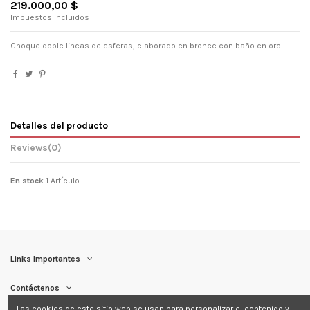
219.000,00 $
Impuestos incluidos
Choque doble lineas de esferas, elaborado en bronce con baño en oro.
Detalles del producto
Reviews
(0)
En stock
1 Artículo
Links Importantes
Contáctenos
Las cookies de este sitio web se usan para personalizar el contenido y