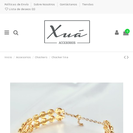
Políticas de Envío
Sobre Nosotros
Contáctanos
Tiendas
Lista de deseos (
0
)
0
Inicio
Accesorios
Chockers
Chocker lina